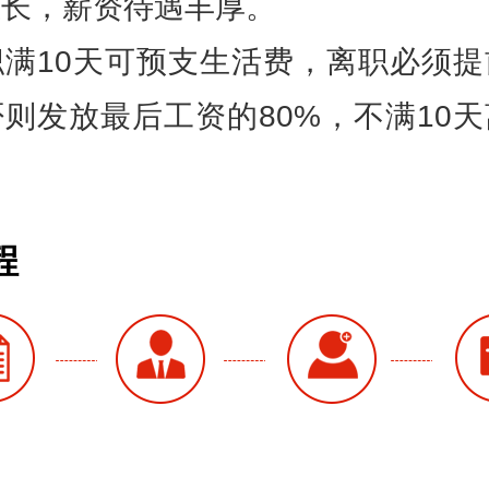
组长，薪资待遇丰厚。
职满10天可预支生活费，离职必须提
则发放最后工资的80%，不满10
程