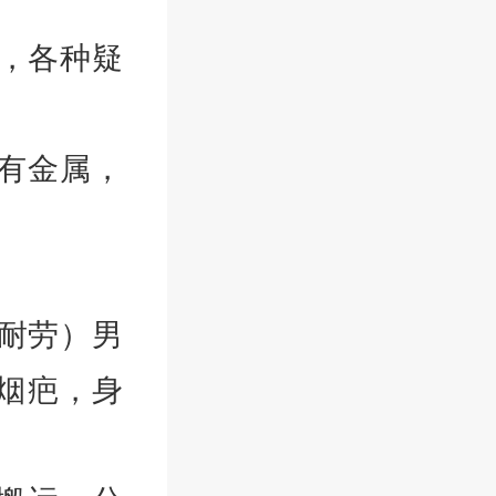
母，各种疑
有金属，
苦耐劳）男
烟疤，身