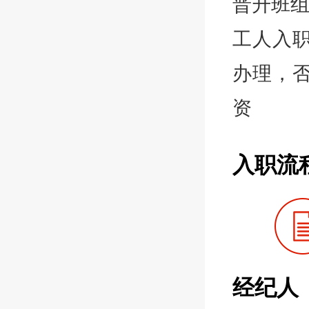
晋升班
工人入
办理，否
资
入职流
经纪人