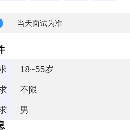
当天面试为准
件
求
18~55岁
求
不限
求
男
息