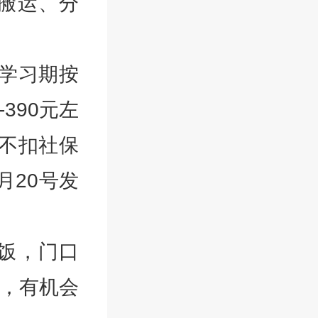
搬运、分
天学习期按
390元左
班不扣社保
月20号发
饭，门口
利，有机会