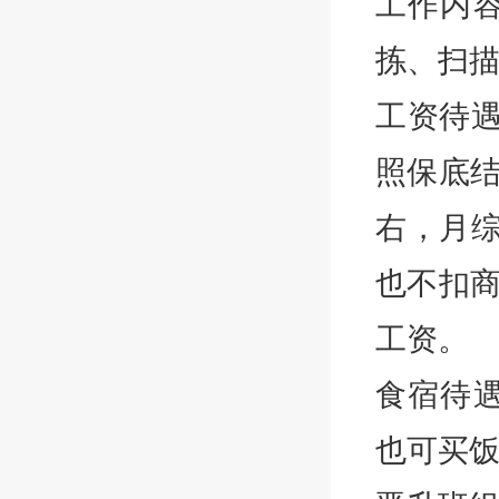
工作内
拣、扫
工资待遇
照保底结
右，月综
也不扣商
工资。
食宿待
也可买饭