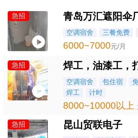
青岛万汇遮阳伞
急招
空调宿舍
三餐免费
6000~7000
元/月
急招
空调宿舍
包住宿
焊工
计时
8000~10000以上
昆山贸联电子
急招