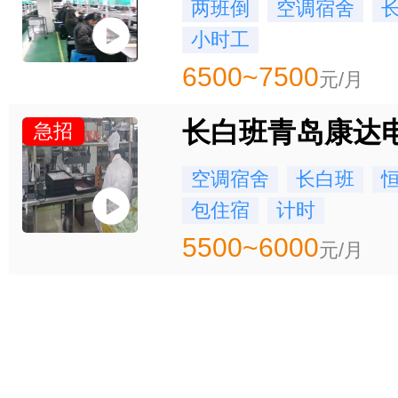
两班倒
空调宿舍
小时工
6500~7500
元/月
长白班青岛康达
急招
空调宿舍
长白班
包住宿
计时
5500~6000
元/月