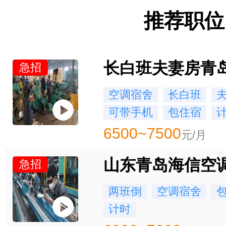
推荐职位
急招
空调宿舍
长白班
可带手机
包住宿
6500~7500
元/月
山东青岛海信空
急招
两班倒
空调宿舍
计时