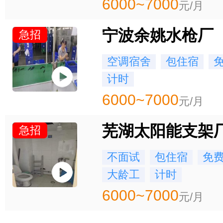
6000~7000
元/月
宁波余姚水枪厂
急招
空调宿舍
包住宿
计时
6000~7000
元/月
芜湖太阳能支架
急招
不面试
包住宿
免
大龄工
计时
6000~7000
元/月